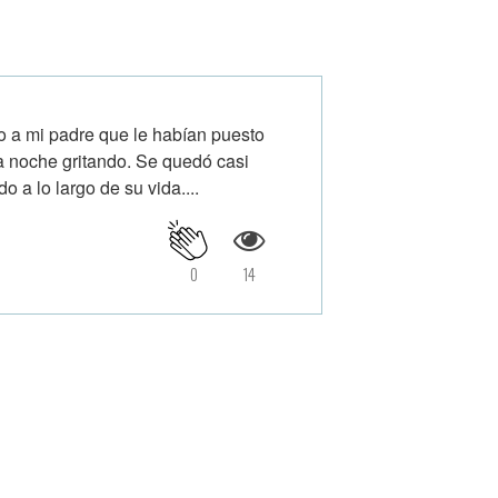
jo a mi padre que le habían puesto
a noche gritando. Se quedó casi
o a lo largo de su vida....
0
14