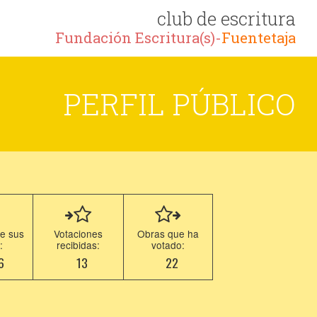
club de escritura
Fundación Escritura(s)-
Fuentetaja
PERFIL PÚBLICO
e sus
Votaciones
Obras que ha
:
recibidas:
votado:
6
13
22