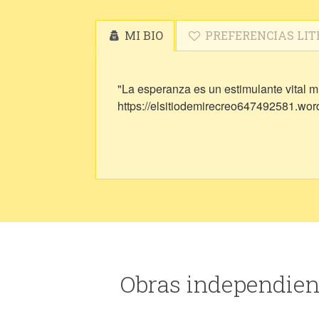
MI BIO
PREFERENCIAS LIT
"La esperanza es un estimulante vital mu
https://elsitiodemirecreo647492581.wo
Obras independien