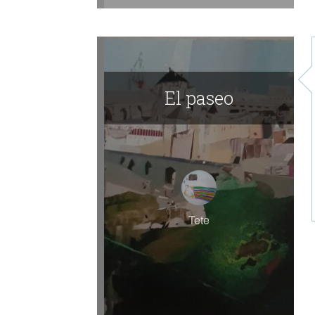
El paseo
Tete