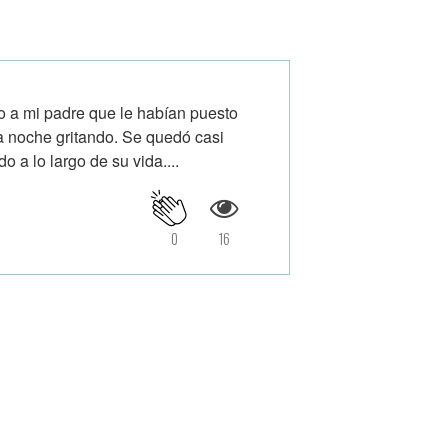
jo a mi padre que le habían puesto
a noche gritando. Se quedó casi
o a lo largo de su vida....
0
16