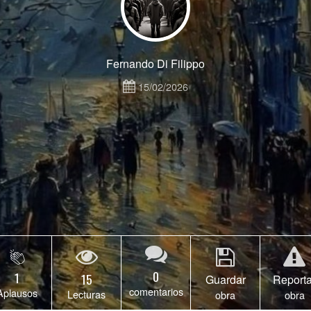
Fernando Di Filippo
15/02/2026
0
1
15
Guardar
Reporta
comentarios
Aplausos
Lecturas
obra
obra