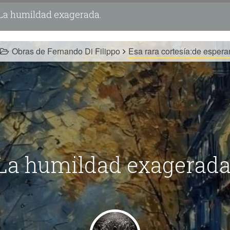
La humildad exagerada.
Obras de Fernando Di Filippo
Esa rara cortesía:de espera
La humildad exagerada