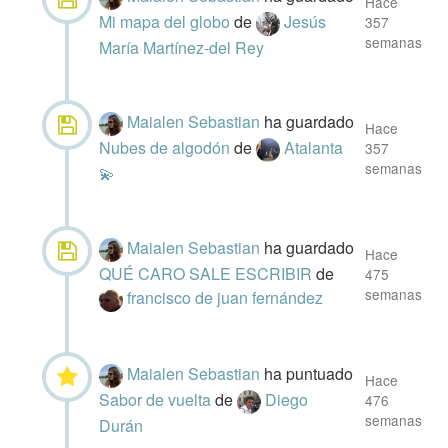
Hace
Mi mapa del globo
de
Jesús
357
semanas
María Martínez-del Rey
Maialen Sebastian
ha guardado
Hace
Nubes de algodón
de
Atalanta
357
semanas
💫
Maialen Sebastian
ha guardado
Hace
QUÉ CARO SALE ESCRIBIR
de
475
semanas
francisco de juan fernández
Maialen Sebastian
ha puntuado
Hace
Sabor de vuelta
de
Diego
476
semanas
Durán