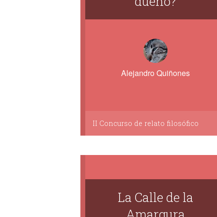
dueño?
Alejandro Quiñones
II Concurso de relato filosófico
La Calle de la
Amargura