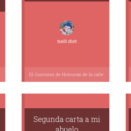
txelli dixit
III Concurso de Historias de la calle
Segunda carta a mi
abuelo