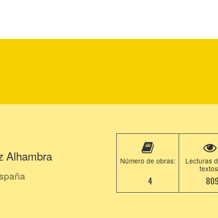
z Alhambra
Número de obras:
Lecturas d
textos
España
4
80