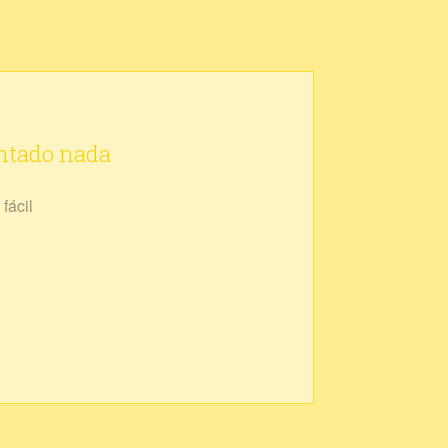
ontado nada
fácil