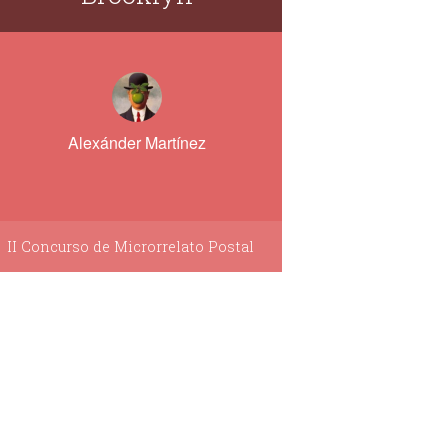
Alexánder Martínez
II Concurso de Microrrelato Postal