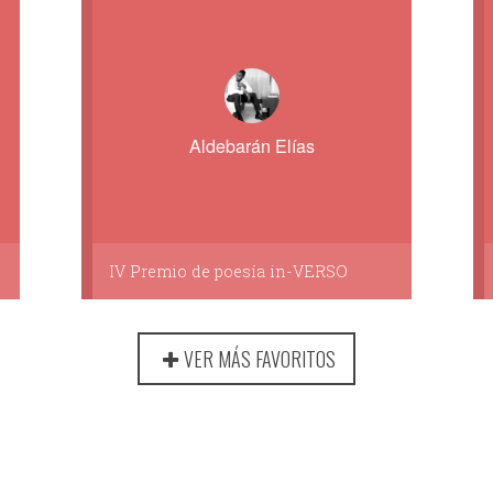
Aldebarán Elías
IV Premio de poesía in-VERSO
VER MÁS FAVORITOS