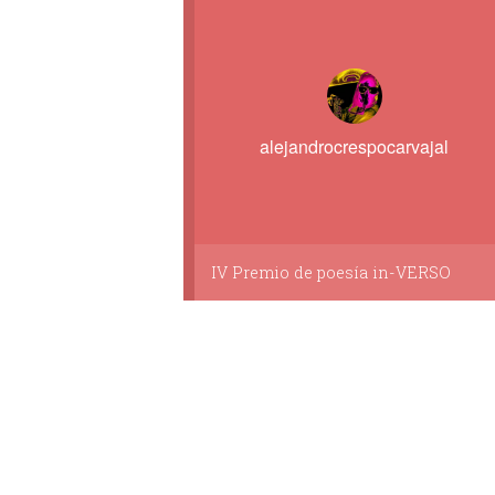
alejandrocrespocarvajal
IV Premio de poesía in-VERSO