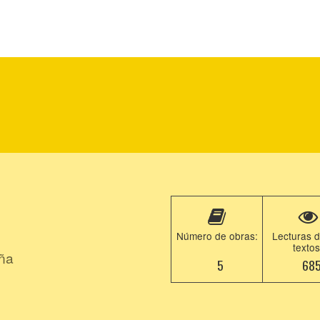
Número de obras:
Lecturas d
textos
aña
5
68