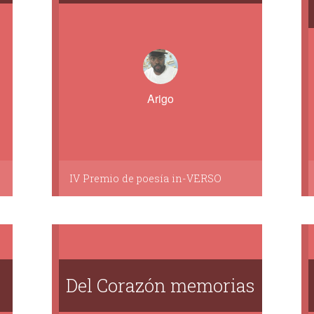
Arigo
IV Premio de poesía in-VERSO
Del Corazón memorias