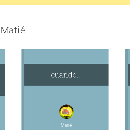
 Matié
cuando...
Matié