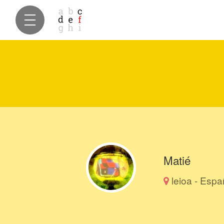
Matié
leioa - Esp