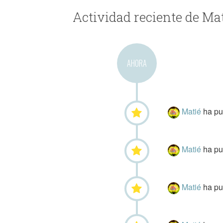
Actividad reciente de Ma
AHORA
Matié
ha p
Matié
ha p
Matié
ha p