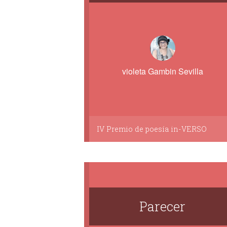
violeta Gambin Sevilla
IV Premio de poesía in-VERSO
Parecer