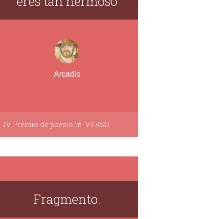
eres tan hermoso
Arcadio
IV Premio de poesía in-VERSO
Fragmento.