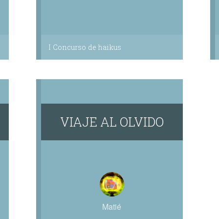
I Concurso de haikus
VIAJE AL OLVIDO
Matié