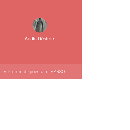
Addis Désirée.
IV Premio de poesía in-VERSO