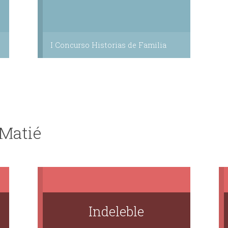
I Concurso Historias de Familia
 Matié
Indeleble