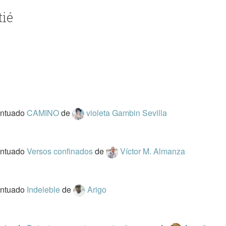
tié
untuado
CAMINO
de
violeta Gambin Sevilla
untuado
Versos confinados
de
Víctor M. Almanza
untuado
Indeleble
de
Arigo