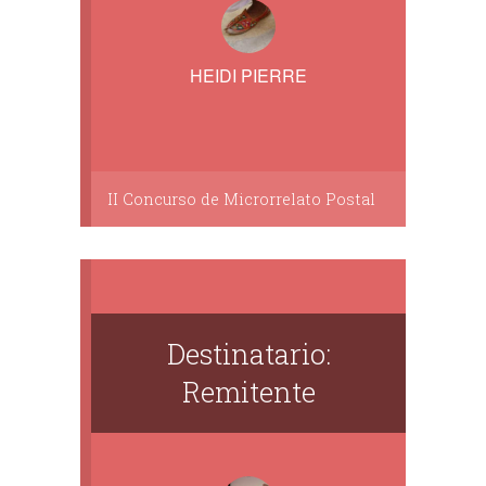
HEIDI PIERRE
II Concurso de Microrrelato Postal
Destinatario:
Remitente