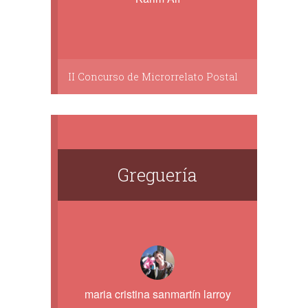
II Concurso de Microrrelato Postal
Greguería
maria cristina sanmartín larroy