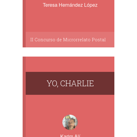
Teresa Hernández López
II Concurso de Microrrelato Postal
YO, CHARLIE
Karim Alí