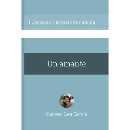
I Concurso Historias de Familia
Un amante
Carmen Cea García