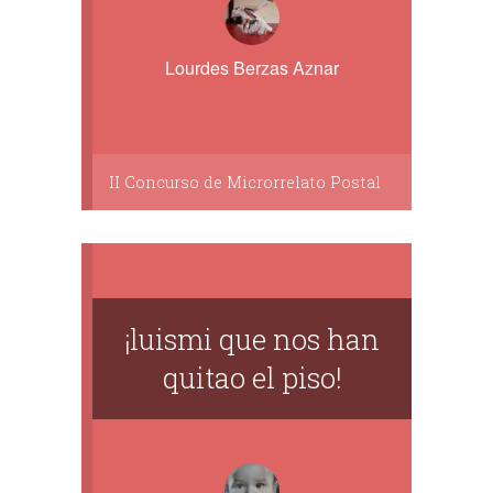
Lourdes Berzas Aznar
II Concurso de Microrrelato Postal
¡luismi que nos han
quitao el piso!