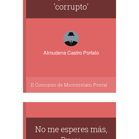
'corrupto'
Almudena Castro Portalo
II Concurso de Microrrelato Postal
No me esperes más,