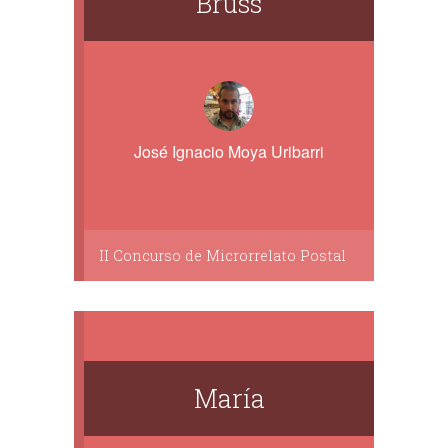
Bruss
José Ignacio Moya Uribarri
II Concurso de Microrrelato Postal
María