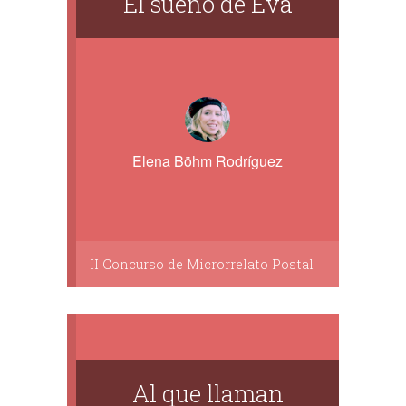
El sueño de Eva
Elena Böhm Rodríguez
II Concurso de Microrrelato Postal
Al que llaman