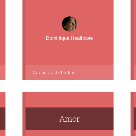
Dominique Heathcote
I Concurso de haikus
Amor