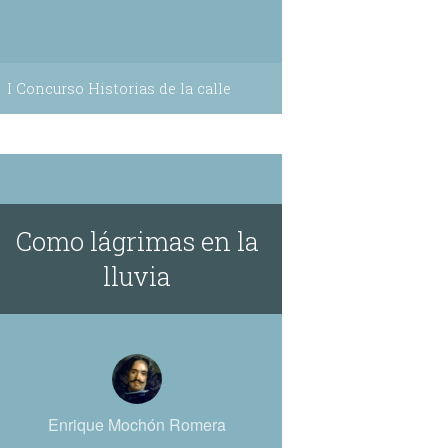
I Concurso Historias de la calle
Como lágrimas en la
lluvia
Enrique Mochón Romera