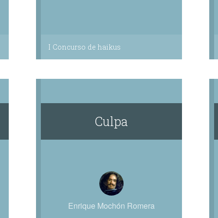
I Concurso de haikus
Culpa
Enrique Mochón Romera