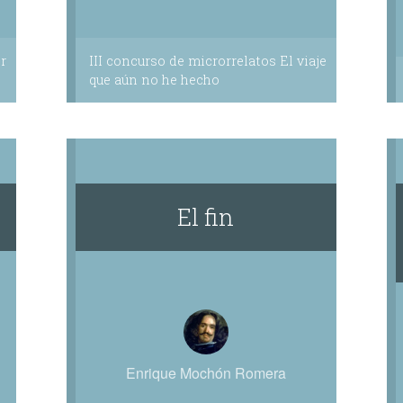
r
III concurso de microrrelatos El viaje
que aún no he hecho
El fin
Enrique Mochón Romera