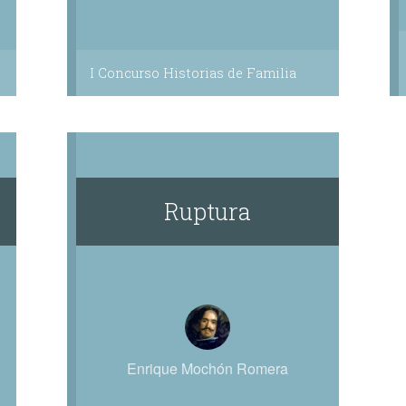
I Concurso Historias de Familia
Ruptura
Enrique Mochón Romera