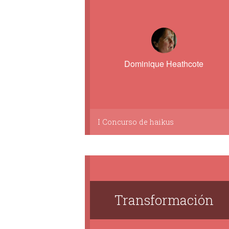
Dominique Heathcote
I Concurso de haikus
Transformación