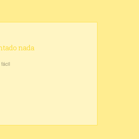
ontado nada
fácil