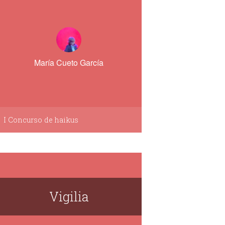
María Cueto García
I Concurso de haikus
Vigilia