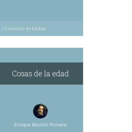
I Concurso de haikus
Cosas de la edad
Enrique Mochón Romera