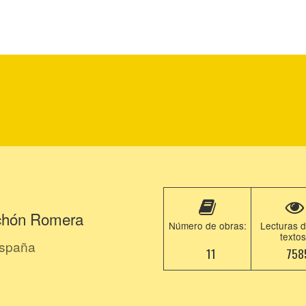
chón Romera
Número de obras:
Lecturas d
textos
España
11
758