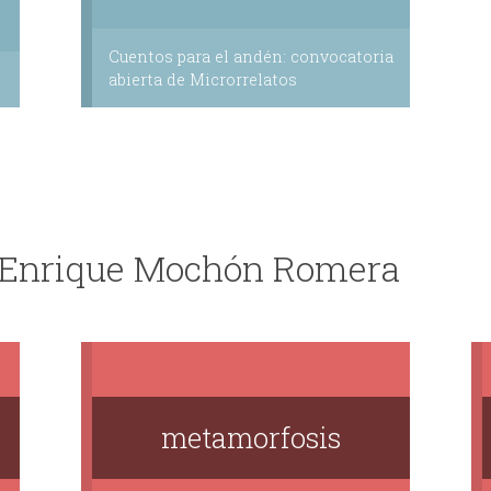
Cuentos para el andén: convocatoria
abierta de Microrrelatos
e Enrique Mochón Romera
metamorfosis