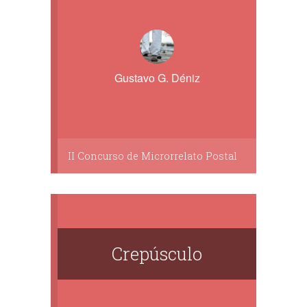
Gustavo G. Déniz
II Concurso de Microrrelato Postal
Crepúsculo