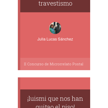
travestismo
Julia Lucas Sánchez
II Concurso de Microrrelato Postal
¡luismi que nos han
quitao el piso!