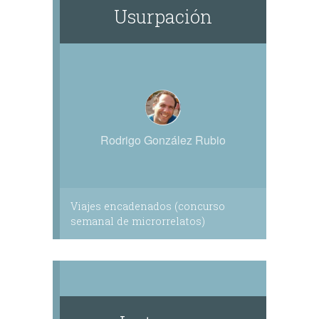
Usurpación
Rodrigo González Rubio
Viajes encadenados (concurso
semanal de microrrelatos)