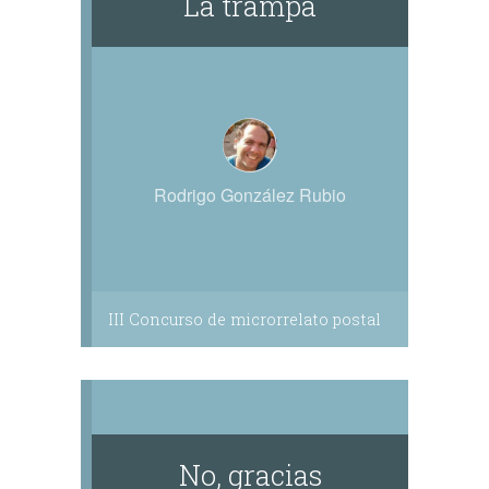
La trampa
Rodrigo González Rubio
III Concurso de microrrelato postal
No, gracias