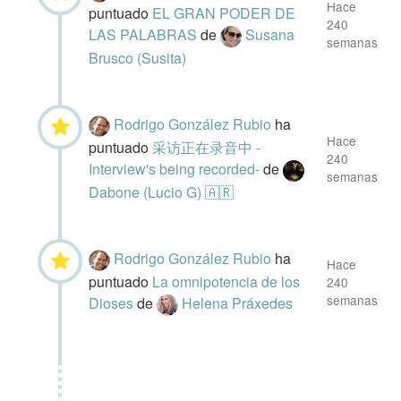
Hace
puntuado
EL GRAN PODER DE
240
LAS PALABRAS
de
Susana
semanas
Brusco (Susita)
Rodrigo González Rubio
ha
Hace
puntuado
采访正在录音中 -
240
Interview's being recorded-
de
semanas
Dabone (Lucio G) 🇦🇷
Rodrigo González Rubio
ha
Hace
puntuado
La omnipotencia de los
240
semanas
Dioses
de
Helena Práxedes