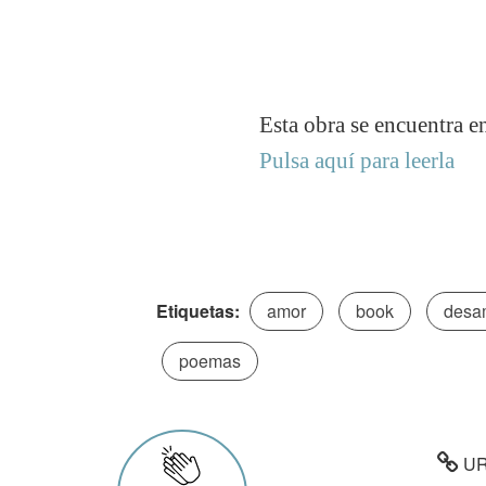
Esta obra se encuentra e
Pulsa aquí para leerla
Etiquetas:
amor
book
desa
poemas
URL