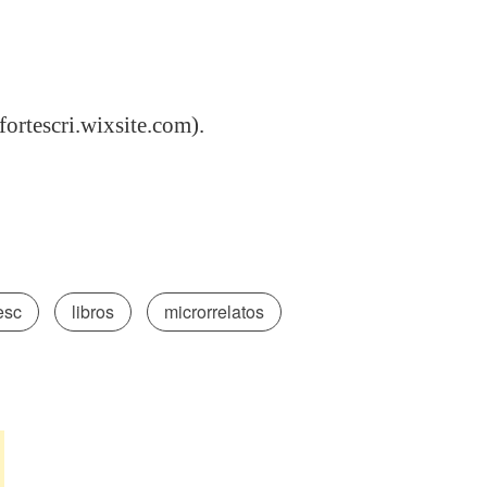
fortescri.wixsite.com).
esc
libros
microrrelatos