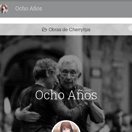
Ocho Años
Obras de Cherrylips
Ocho Años