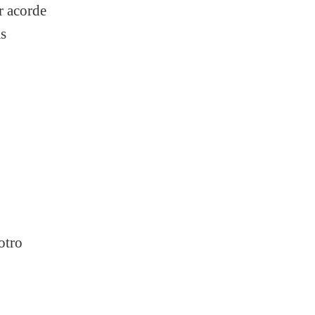
r acorde
as
otro