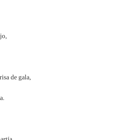
jo,
isa de gala,
a.
artía.