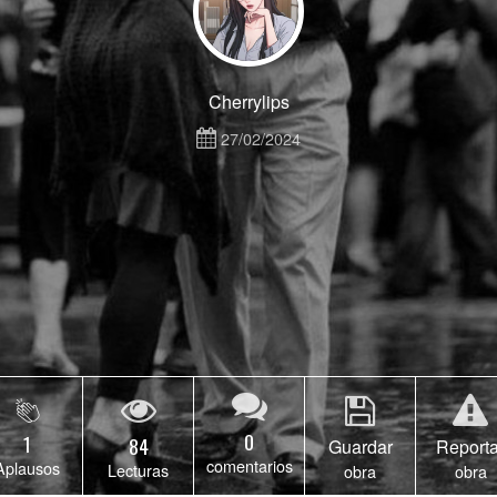
Cherrylips
27/02/2024
0
1
84
Guardar
Reporta
comentarios
Aplausos
Lecturas
obra
obra