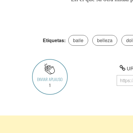
Etiquetas:
baile
belleza
dol
URL
ENVIAR APLAUSO
1