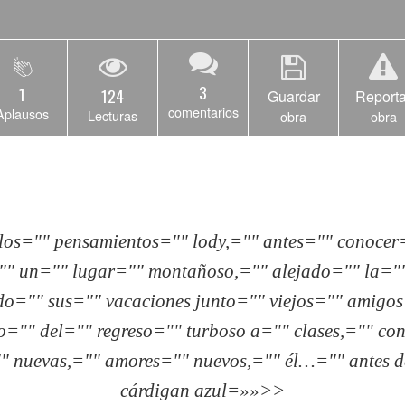
3
1
124
Guardar
Reporta
comentarios
Aplausos
Lecturas
obra
obra
los="" pensamientos="" lody,="" antes="" conocer
"" un="" lugar="" montañoso,="" alejado="" la=""
do="" sus="" vacaciones junto="" viejos="" amigo
="" del="" regreso="" turboso a="" clases,="" co
"" nuevas,="" amores="" nuevos,="" él…="" antes d
cárdigan azul=»»>>