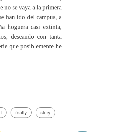
ue no se vaya a la primera
se han ido del campus, a
a hoguera casi extinta,
os, deseando con tanta
perie que posiblemente he
l
really
story