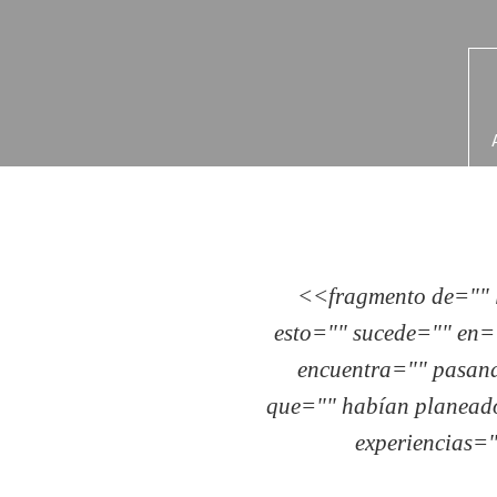
<<fragmento de="" 
esto="" sucede="" en=
encuentra="" pasan
que="" habían planeado
experiencias=