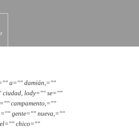
r
="" a="" damián,=""
 ciudad, lody="" se=""
s="" campamento,=""
n="" gente="" nueva,=""
el="" chico=""