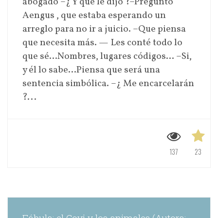
abogado –¿ Y que le dijo ?–Preguntó
Aengus , que estaba esperando un
arreglo para no ir a juicio. –Que piensa
que necesita más. — Les conté todo lo
que sé…Nombres, lugares códigos… –Si,
y él lo sabe…Piensa que será una
sentencia simbólica. –¿ Me encarcelarán
?...
137
23
Fábula: el Covi y los animales (Autora: Jennifer Adriana Arroba Riofrio )