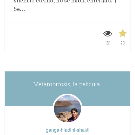
silencio eterno, no se había enterado. (
Se...
161
23
Metamorfosis, la película
ganga-hladini-shakti