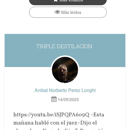
Más leídos
TRIPLE DESTILACION
Anibal Norberto Perez Longhi
14/05/2023
https://youtu.be/iSJPQPA6o9Q –Esta
mañana hablé con el juez–Dijo el