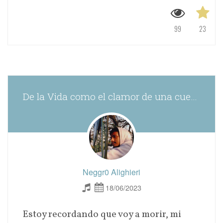
99
23
De la Vida como el clamor de una cuerda
Neggr0 Alighieri
18/06/2023
Estoy recordando que voy a morir, mi