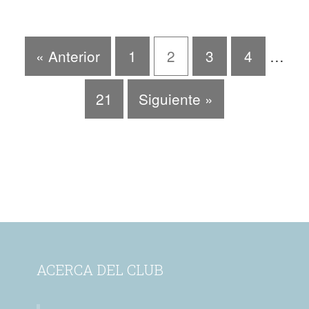
« Anterior
1
2
3
4
…
21
Siguiente »
ACERCA DEL CLUB