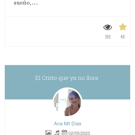
sueño,...
189
48
El Cristo que ya no llora
Ana Mil Días
02/05/2023