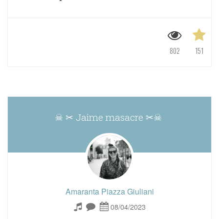
802
151
☠ ✂ Jaime masacre ✂☠
Amaranta Piazza Giuliani
08/04/2023