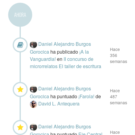
AHORA
Daniel Alejandro Burgos
Hace
Gorocica
ha publicado
¡A la
356
Vanguardia!
en
II concurso de
semanas
microrrelatos El taller de escritura
Daniel Alejandro Burgos
Hace
Gorocica
ha puntuado
¡Farola!
de
487
semanas
David L. Antequera
Daniel Alejandro Burgos
Hace
Gorocica
ha puntuado
Eje Central