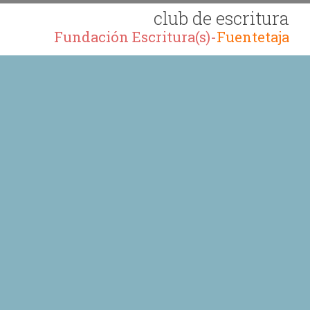
club de escritura
Fundación Escritura(s)-
Fuentetaja