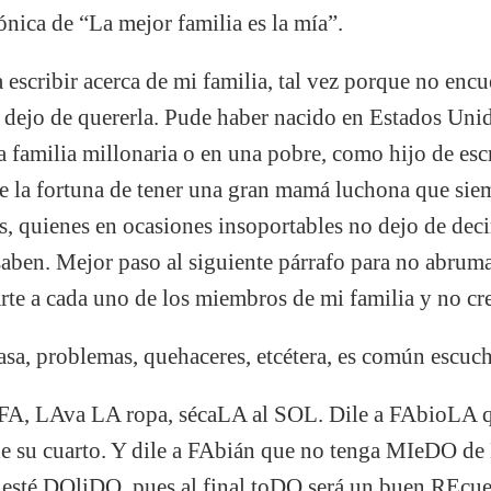
ónica de “La mejor familia es la mía”.
escribir acerca de mi familia, tal vez porque no encu
no dejo de quererla. Pude haber nacido en Estados Uni
a familia millonaria o en una pobre, como hijo de escr
e la fortuna de tener una gran mamá luchona que siem
, quienes en ocasiones insoportables no dejo de deci
 saben. Mejor paso al siguiente párrafo para no abruma
rte a cada uno de los miembros de mi familia y no cr
asa, problemas, quehaceres, etcétera, es común escuc
A, LAva LA ropa, sécaLA al SOL. Dile a FAbioLA 
e su cuarto. Y dile a FAbián que no tenga MIeDO de
 esté DOliDO, pues al final toDO será un buen REcu