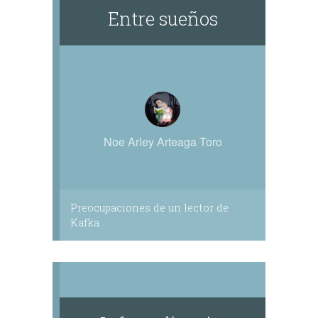
Entre sueños
Noe Arley Arteaga Toro
Preocupaciones de un lector de
Kafka