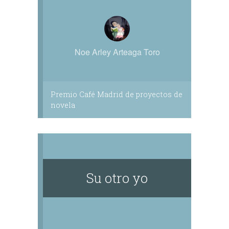
Noe Arley Arteaga Toro
Premio Café Madrid de proyectos de
novela
Su otro yo