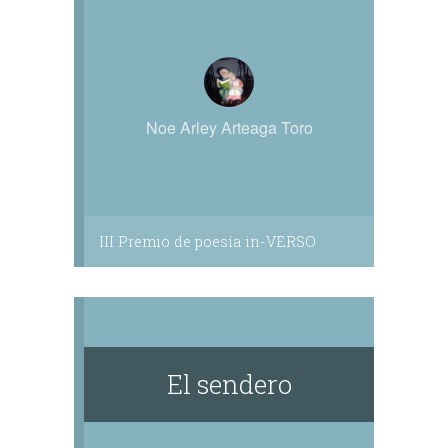
Noe Arley Arteaga Toro
III Premio de poesía in-VERSO
El sendero