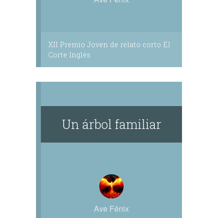
XII Premio Joven de relato corto El
Corte Inglés
Un árbol familiar
Ave Fénix