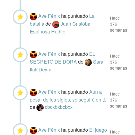
Ave Fénix
ha puntuado
La
Hace
batalla
de
Juan Cristóbal
376
semanas
Espinosa Hudtler
Ave Fénix
ha puntuado
EL
Hace
SECRETO DE DORA
de
Sara
376
semanas
Itatí Deym
Ave Fénix
ha puntuado
Aún a
Hace
pesar de los siglos, yo seguiré en ti.
376
semanas
de
cbcxbxbcbxx
Ave Fénix
ha puntuado
El juego
Hace