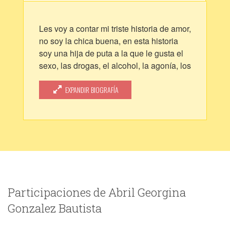
Les voy a contar mi triste historia de amor,
no soy la chica buena, en esta historia
soy una hija de puta a la que le gusta el
sexo, las drogas, el alcohol, la agonía, los
tatuajes, las perforaciones y las malas
decisiones.
EXPANDIR BIOGRAFÍA
Me llamo Abril, tengo el cabello azul, tres
tatuajes, ocho perforaciones, soy
alcohólica, me gusta ir siempre al mismo
bar, salir con mi única amiga (la cual
esquizofrenica), me gustan las personas
complicadas, el sexo y otras drogas.
Me enamore mil veces y me rompieron el
corazón otras mil.
Participaciones de Abril Georgina
Todo en mi vida iba conforme al plan,
Gonzalez Bautista
hasta que lo conocí un jueves 25.
Todo fue tan efímero, tan complicado, nos