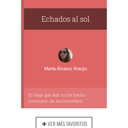
Echados al sol
Marta Álvarez Araújo
El viaje que aún no he hecho
(concurso de microrrelato)
VER MÁS FAVORITOS