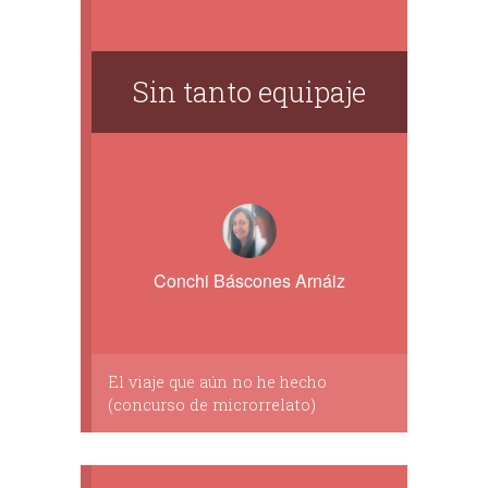
Sin tanto equipaje
Conchi Báscones Arnáiz
El viaje que aún no he hecho
(concurso de microrrelato)