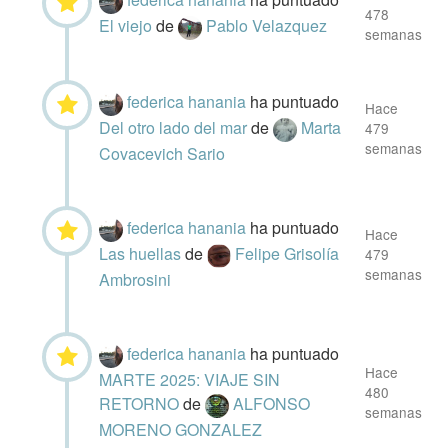
478
El viejo
de
Pablo Velazquez
semanas
federica hanania
ha puntuado
Hace
Del otro lado del mar
de
Marta
479
semanas
Covacevich Sario
federica hanania
ha puntuado
Hace
Las huellas
de
Felipe Grisolía
479
semanas
Ambrosini
federica hanania
ha puntuado
Hace
MARTE 2025: VIAJE SIN
480
RETORNO
de
ALFONSO
semanas
MORENO GONZALEZ