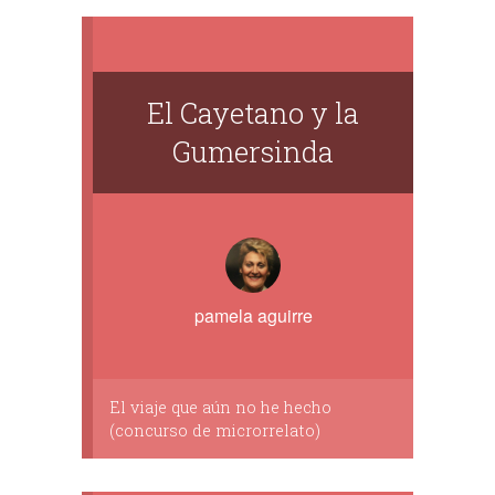
El Cayetano y la
Gumersinda
pamela aguirre
El viaje que aún no he hecho
(concurso de microrrelato)