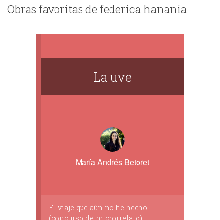
Obras favoritas de federica hanania
La uve
María Andrés Betoret
El viaje que aún no he hecho
(concurso de microrrelato)