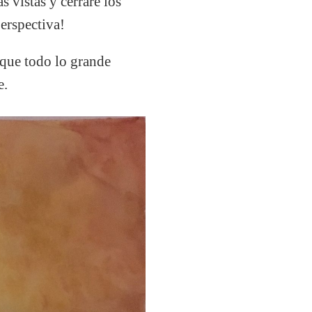
s vistas y cerraré los
perspectiva!
 que todo lo grande
e.