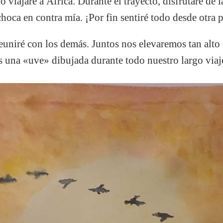
 viajaré a África. Durante el trayecto, disfrutaré de la
 choca en contra mía. ¡Por fin sentiré todo desde otra 
 reuniré con los demás. Juntos nos elevaremos tan alto
 una «uve» dibujada durante todo nuestro largo viaj