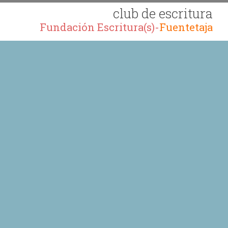
club de escritura
Fundación Escritura(s)-
Fuentetaja