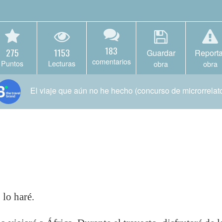
183
275
1153
Guardar
Reporta
comentarios
Puntos
Lecturas
obra
obra
El viaje que aún no he hecho (concurso de microrrelat
lo haré.