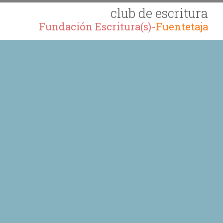
club de escritura
Fundación Escritura(s)-
Fuentetaja