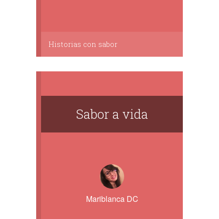
Historias con sabor
Sabor a vida
Mariblanca DC