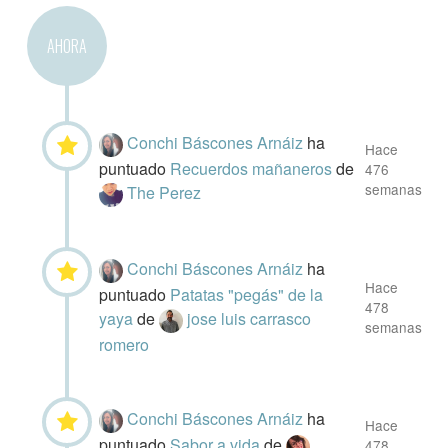
AHORA
Conchi Báscones Arnáiz
ha
Hace
puntuado
Recuerdos mañaneros
de
476
semanas
The Perez
Conchi Báscones Arnáiz
ha
Hace
puntuado
Patatas "pegás" de la
478
yaya
de
jose luis carrasco
semanas
romero
Conchi Báscones Arnáiz
ha
Hace
puntuado
Sabor a vida
de
478