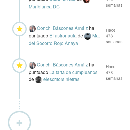
semanas
Mariblanca DC
Conchi Báscones Arnáiz
ha
Hace
puntuado
El astronauta
de
Ma.
478
semanas
del Socorro Rojo Anaya
Conchi Báscones Arnáiz
ha
Hace
puntuado
La tarta de cumpleaños
478
semanas
de
elescritorsinletras