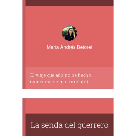
María Andrés Betoret
El viaje que aún no he hecho
(concurso de microrrelato)
La senda del guerrero