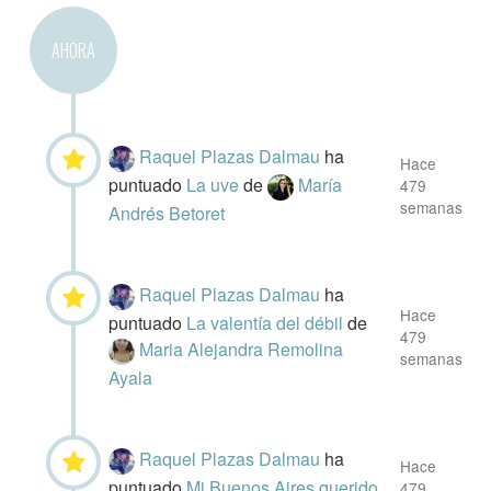
AHORA
Raquel Plazas Dalmau
ha
Hace
puntuado
La uve
de
María
479
semanas
Andrés Betoret
Raquel Plazas Dalmau
ha
Hace
puntuado
La valentía del débil
de
479
Maria Alejandra Remolina
semanas
Ayala
Raquel Plazas Dalmau
ha
Hace
puntuado
Mi Buenos Aires querido
479