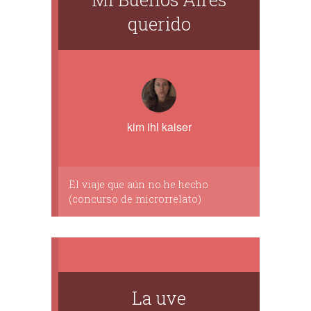
querido
kim ihl kaiser
El viaje que aún no he hecho
(concurso de microrrelato)
La uve