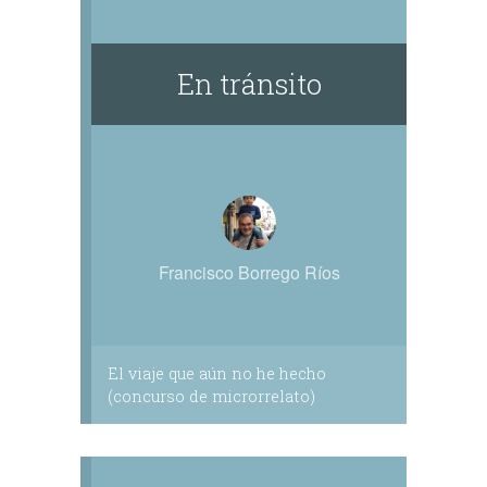
En tránsito
Francisco Borrego Ríos
El viaje que aún no he hecho
(concurso de microrrelato)