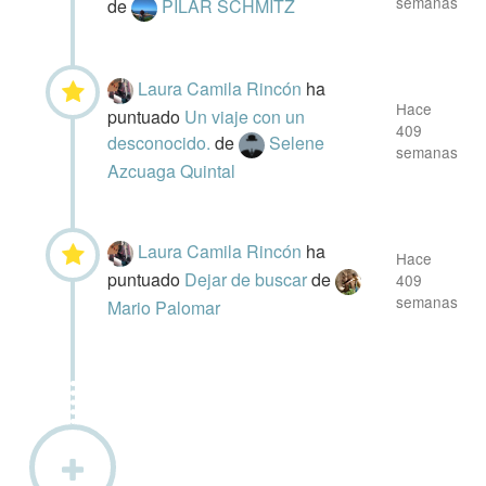
semanas
de
PILAR SCHMITZ
Laura Camila Rincón
ha
Hace
puntuado
Un viaje con un
409
desconocido.
de
Selene
semanas
Azcuaga Quintal
Laura Camila Rincón
ha
Hace
puntuado
Dejar de buscar
de
409
semanas
Mario Palomar