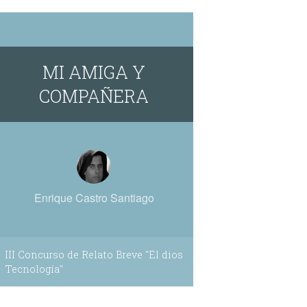
MI AMIGA Y
COMPAÑERA
Enrique Castro Santiago
III Concurso de Relato Breve "El dios
Tecnología"