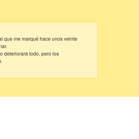
onal que me marqué hace unos veinte
nar.
deteriorará todo, pero los
e.