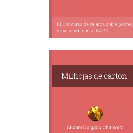
III Concurso de relatos sobre pobrez
y exclusión social EAPN
Milhojas de cartón.
Andoni Delgado Chamorro