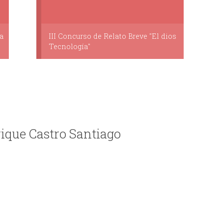
a
III Concurso de Relato Breve "El dios
Tecnología"
rique Castro Santiago