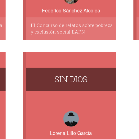
Federico Sánchez Alcolea
a
III Concurso de relatos sobre pobreza
y exclusión social EAPN
SIN DIOS
Lorena Lillo García