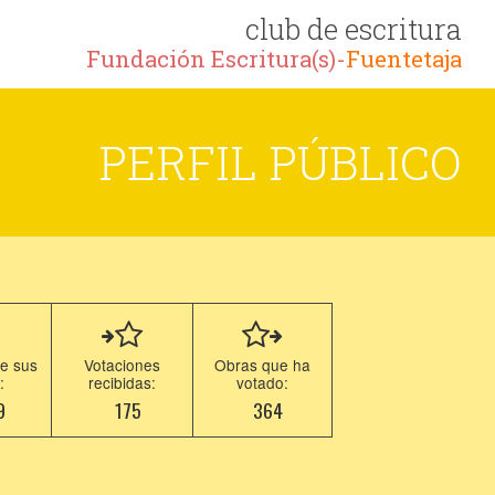
club de escritura
Fundación Escritura(s)-
Fuentetaja
PERFIL PÚBLICO
e sus
Votaciones
Obras que ha
:
recibidas:
votado:
9
175
364