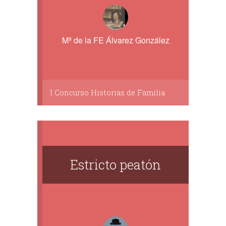
Mª de la FE Álvarez González
I Concurso Historias de Familia
Estricto peatón