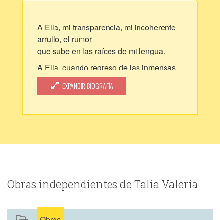
A Ella, mi transparencia, mi incoherente
arrullo, el rumor
que sube en las raíces de mi lengua.
A Ella, cuando regreso de las inmensas
naves que hay en
EXPANDIR BIOGRAFÍA
el cuerpo huraño con un sol inmóvil.
Obras independientes de Talía Valeria
Obras