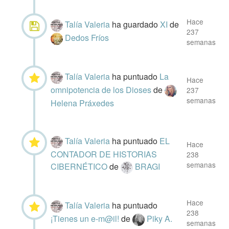
Hace
Talía Valeria
ha guardado
XI
de
237
Dedos Fríos
semanas
Talía Valeria
ha puntuado
La
Hace
omnipotencia de los Dioses
de
237
semanas
Helena Práxedes
Talía Valeria
ha puntuado
EL
Hace
CONTADOR DE HISTORIAS
238
semanas
CIBERNÉTICO
de
BRAGI
Hace
Talía Valeria
ha puntuado
238
¡Tienes un e-m@il!
de
Piky A.
semanas