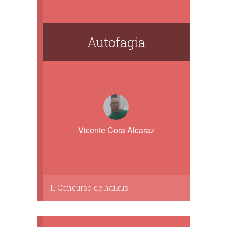
Autofagia
Vicente Cora Alcaraz
II Concurso de haikus