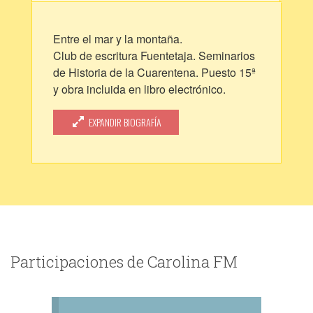
Entre el mar y la montaña.
Club de escritura Fuentetaja. Seminarios
de Historia de la Cuarentena. Puesto 15ª
y obra incluida en libro electrónico.
XII Concurso de cuentos infantiles.
Centro Asturiano. 2017. Primer premio.
EXPANDIR BIOGRAFÍA
Concurso de cuentos infantiles. Centro
Asturiano. 2008. Accesit.
Participaciones de Carolina FM