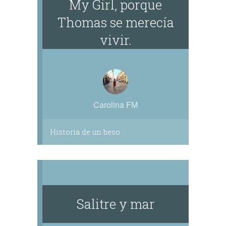
My Girl, porque
Thomas se merecía
vivir.
Carolina FM
Historia de un beso
Salitre y mar