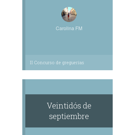
Carolina FM
II Concurso de greguerías
Veintidós de
septiembre