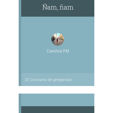
Ñam, ñam
Carolina FM
III Concurso de greguerías