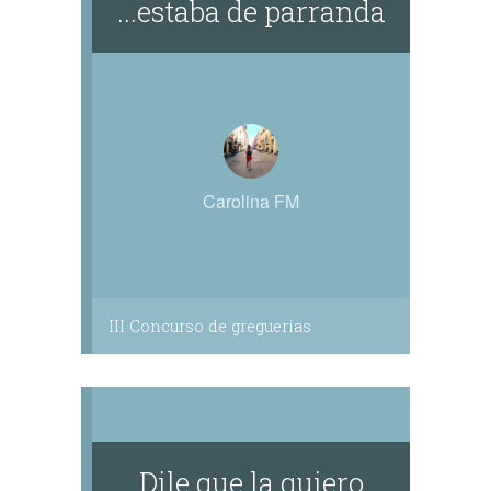
...estaba de parranda
Carolina FM
III Concurso de greguerías
Dile que la quiero