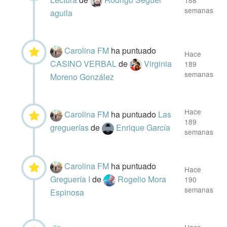
188
semanas
aguila
Carolina FM
ha puntuado
Hace
CASINO VERBAL
de
Virginia
189
semanas
Moreno González
Hace
Carolina FM
ha puntuado
Las
189
greguerías
de
Enrique García
semanas
Carolina FM
ha puntuado
Hace
Greguería I
de
Rogelio Mora
190
semanas
Espinosa