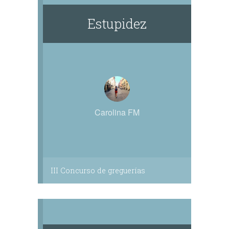
Estupidez
Carolina FM
III Concurso de greguerías