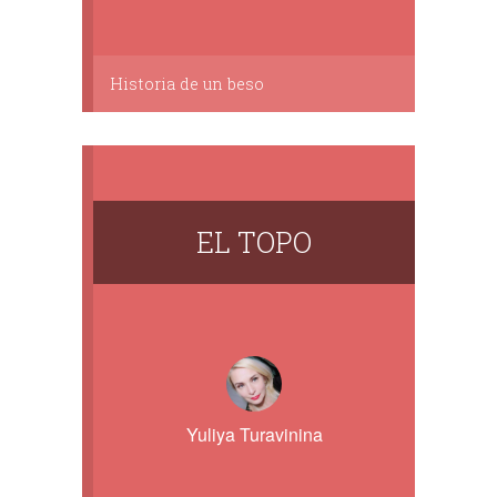
Historia de un beso
EL TOPO
Yuliya Turavinina