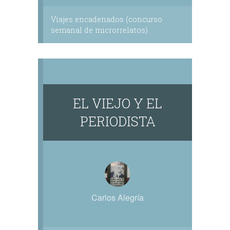
Viajes encadenados (concurso
semanal de microrrelatos)
EL VIEJO Y EL
PERIODISTA
Carlos Alegría