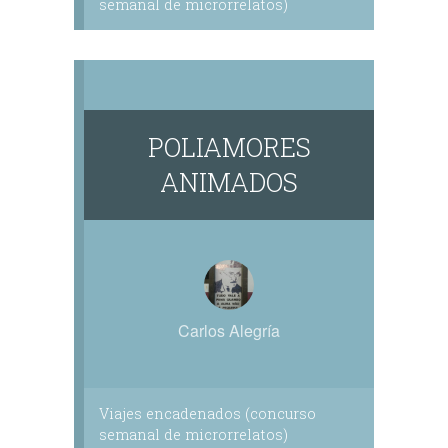
semanal de microrrelatos)
POLIAMORES
ANIMADOS
Carlos Alegría
Viajes encadenados (concurso
semanal de microrrelatos)