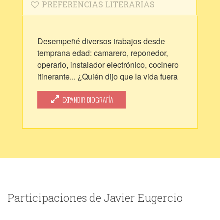
PREFERENCIAS LITERARIAS
Desempeñé diversos trabajos desde
temprana edad: camarero, reponedor,
operario, instalador electrónico, cocinero
itinerante... ¿Quién dijo que la vida fuera
una línea recta? Al final, las idas y
venidas me ayudaron a descubrir mi
EXPANDIR BIOGRAFÍA
verdadera vocación: la narrativa.
Soy un tipo inofensivo, pero la invención
literaria desata al diablillo que habita en
mi interior. Mis escritos se mueven entre
la sátira, la parodia, el esperpento, el
surrealismo, el existencialismo, la crítica
social y el realismo sucio. Mi ópera prima
Participaciones de Javier Eugercio
se titula «Terrorhome», una grotesca
comedia oscura. En mi blog publico