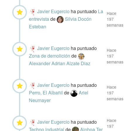
Javier Eugercio
ha puntuado
La
Hace
entrevista
de
Silvia Docón
197
semanas
Esteban
Javier Eugercio
ha puntuado
Hace
Zona de demolición
de
197
semanas
Alexander Adrian Alzate Diaz
Javier Eugercio
ha puntuado
Hace
Perro, El Albañil
de
Ariel
197
semanas
Neumayer
Hace
Javier Eugercio
ha puntuado
197
Techno industrial
de
Ainhoa Ter