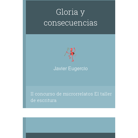
Gloria y
consecuencias
Javier Eugercio
II concurso de microrrelatos El taller
de escritura