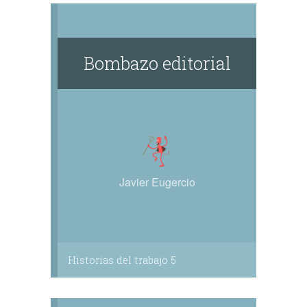
relatos cortos y microficción; te animo a
descubrirlo: https://javiereugercio.com/
Bombazo editorial
Javier Eugercio
Historias del trabajo 5