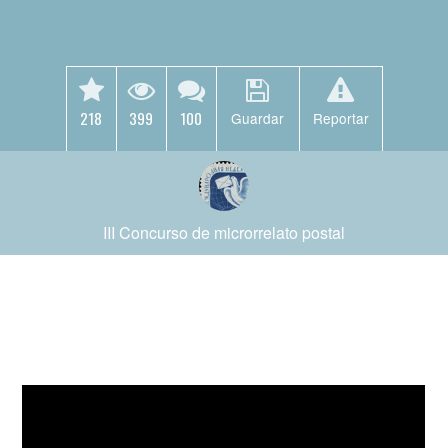
218
399
100
Guardar
Reportar
III Concurso de microrrelato postal