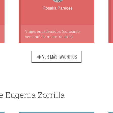
Rosalía Paredes
Viajes encadenados (concurso
semanal de microrrelatos)
VER MÁS FAVORITOS
 Eugenia Zorrilla