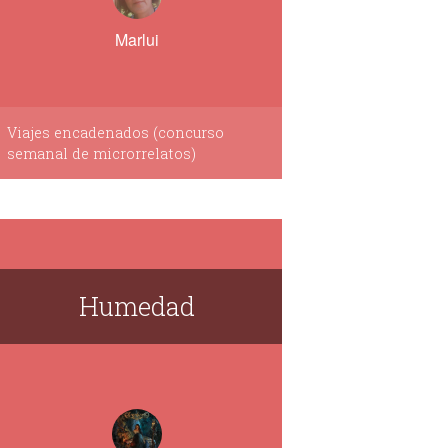
Marlui
Viajes encadenados (concurso
semanal de microrrelatos)
Humedad