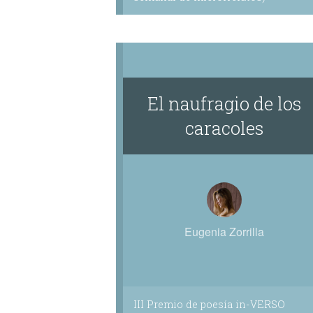
El naufragio de los
caracoles
Eugenia Zorrilla
III Premio de poesía in-VERSO