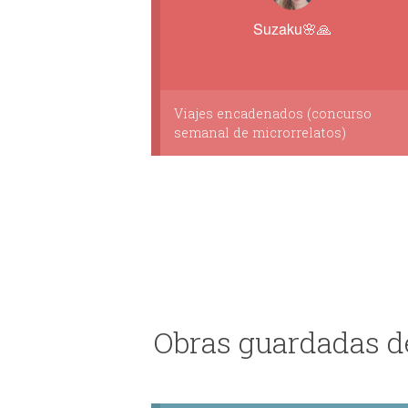
Suzaku🌸🙏
Viajes encadenados (concurso
semanal de microrrelatos)
Obras guardadas de