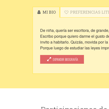
MI BIO
PREFERENCIAS LIT
De niña, quería ser escritora, de grande
Escribo porque quiero darme el gusto de
invito a habitarlo. Quizás, movida por l
Porque luego de estudiar las leyes impre
llegar por un momento al punto más ale
EXPANDIR BIOGRAFÍA
Porque cuando ya no esté, sabré que de
cuerpo camino a las cenizas.
Escribo porque aún sin prendas sobre mi 
Escribo porque solo así puedo visitarm
mi espíritu. En esas diferencias se resu
Escribo por la curiosidad de completar
antes de tamaña invasión. Y esas partes
podría ser pero que la vida alfarera no