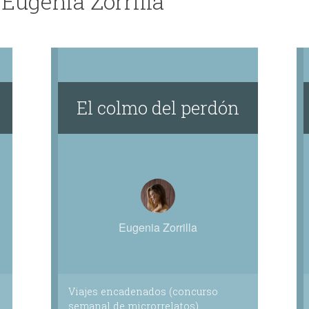
 Eugenia Zorrilla
iando algo nuevo puedo sentir ese instante de huevo. Ese mom
n no era capaz de percibirlo.
l deseo, y también de lo bello. Escribo porque no siempre al ha
n al fin me vea.
El colmo del perdón
Eugenia Zorrilla
Viajes encadenados (concurso
semanal de microrrelatos)