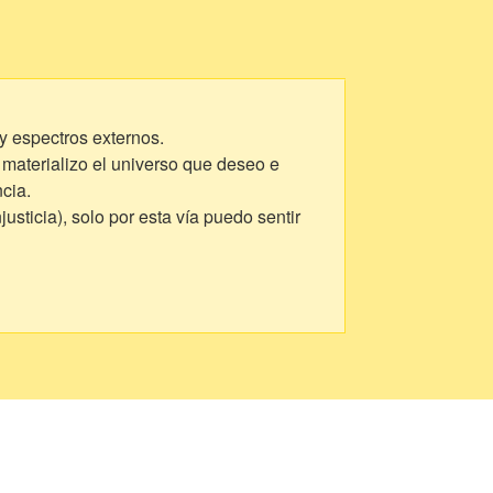
 y espectros externos.
 materializo el universo que deseo e
ncia.
sticia), solo por esta vía puedo sentir
liviana y amable que el peso de mi
el al que puedo recurrir.
 resiste en el tiempo y lo que abandonó
sas en un lienzo que parecía completo
ue no poseo, son aquellos otros que