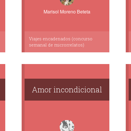
Marisol Moreno Beteta
Viajes encadenados (concurso
semanal de microrrelatos)
Amor incondicional