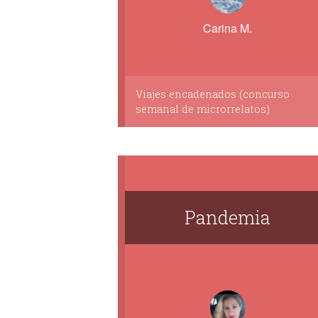
Carina M.
Viajes encadenados (concurso
semanal de microrrelatos)
Pandemia