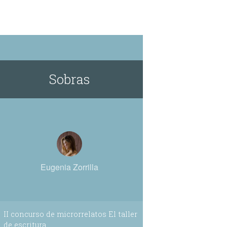
ento que parecería ser la nada cuando
blar se me escucha, y al escribir se
Sobras
Eugenia Zorrilla
II concurso de microrrelatos El taller
de escritura