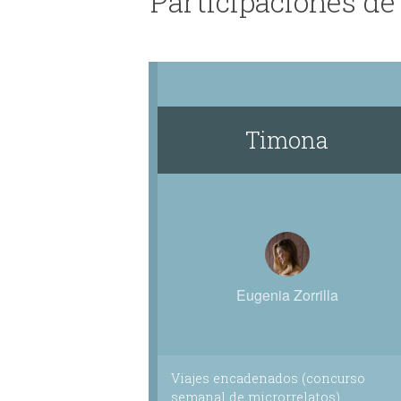
Participaciones de
Escribo porque cada vez que estoy inic
en realidad todo ya existía, solo que aú
Escribo para hacerme cargo del error, de
abre la posibilidad infinita de que alguie
Timona
Eugenia Zorrilla
Viajes encadenados (concurso
semanal de microrrelatos)