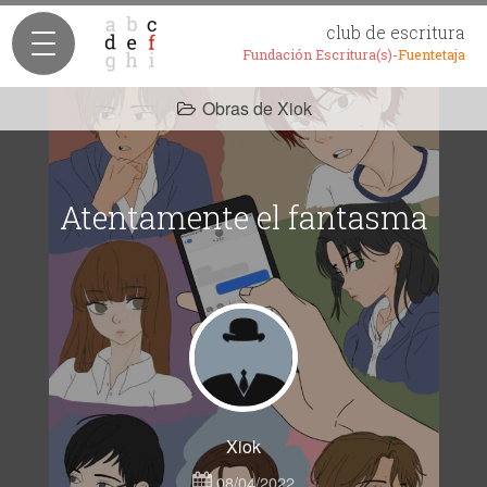
club de escritura
Fundación Escritura(s)-
Fuentetaja
Obras de Xiok
Atentamente el fantasma
Xiok
08/04/2022