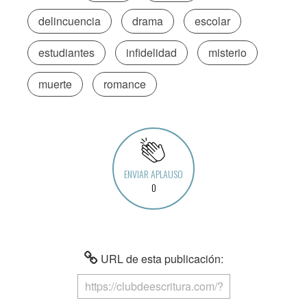
delincuencia
drama
escolar
estudiantes
infidelidad
misterio
muerte
romance
ENVIAR APLAUSO
0
URL de esta publicación: