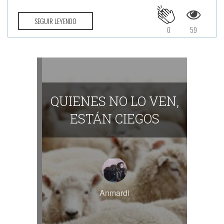
SEGUIR LEYENDO
0
59
QUIENES NO LO VEN,
ESTÁN CIEGOS
Anmardi