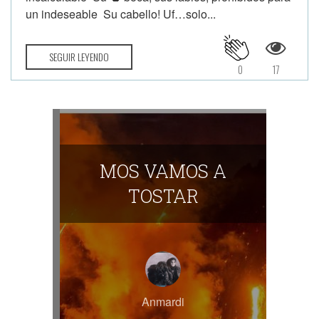
un indeseable Su cabello! Uf…solo...
SEGUIR LEYENDO
0
17
MOS VAMOS A
TOSTAR
Anmardi