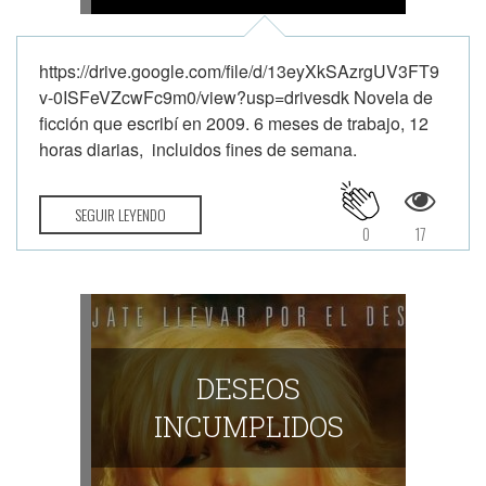
https://drive.google.com/file/d/13eyXkSAzrgUV3FT9
v-0ISFeVZcwFc9m0/view?usp=drivesdk Novela de
ficción que escribí en 2009. 6 meses de trabajo, 12
horas diarias, incluidos fines de semana.
SEGUIR LEYENDO
0
17
DESEOS
INCUMPLIDOS