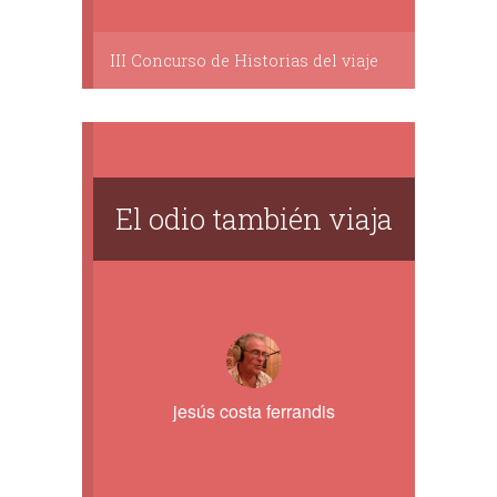
III Concurso de Historias del viaje
El odio también viaja
jesús costa ferrandis