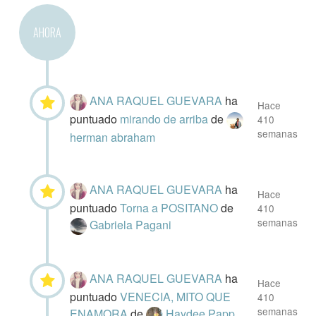
AHORA
ANA RAQUEL GUEVARA
ha
Hace
puntuado
mirando de arriba
de
410
semanas
herman abraham
ANA RAQUEL GUEVARA
ha
Hace
puntuado
Torna a POSITANO
de
410
semanas
Gabriela Pagani
ANA RAQUEL GUEVARA
ha
Hace
puntuado
VENECIA, MITO QUE
410
semanas
ENAMORA
de
Haydee Papp