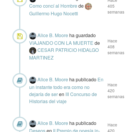
Hace
Como concí al Hombre
de
405
semanas
Guillermo Hugo Nocetti
Alice B. Moore
ha guardado
Hace
VIAJANDO CON LA MUERTE
de
408
CESAR PATRICIO HIDALGO
semanas
MARTINEZ
Alice B. Moore
ha publicado
En
Hace
un instante todo era como no
420
dejaría de ser
en
III Concurso de
semanas
Historias del viaje
Alice B. Moore
ha publicado
Hace
Deseos
en
II Premio de poesía in-
420