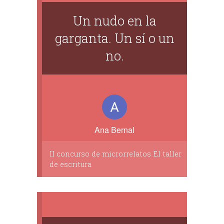
Un nudo en la
garganta. Un sí o un
no.
Ana Bernal
II concurso de microrrelatos El taller
de escritura