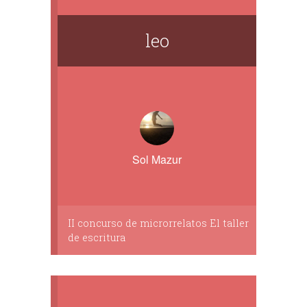
leo
Sol Mazur
II concurso de microrrelatos El taller
de escritura