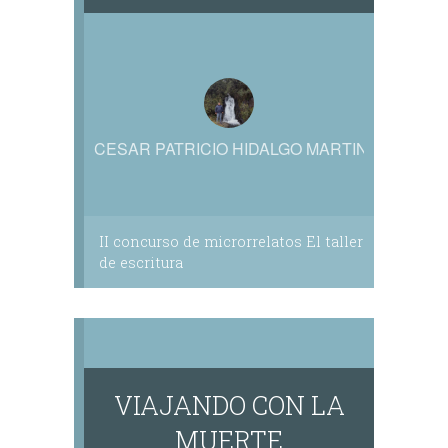
CESAR PATRICIO HIDALGO MARTINEZ
II concurso de microrrelatos El taller
de escritura
VIAJANDO CON LA
MUERTE