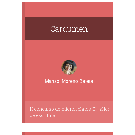
Cardumen
Marisol Moreno Beteta
II concurso de microrrelatos El taller
de escritura