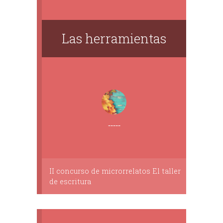
Las herramientas
-----
II concurso de microrrelatos El taller
de escritura