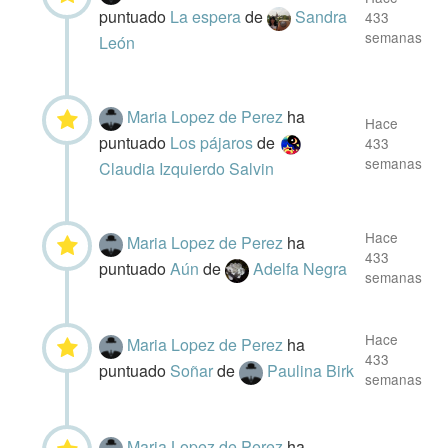
puntuado
La espera
de
Sandra
433
semanas
León
Maria Lopez de Perez
ha
Hace
puntuado
Los pájaros
de
433
semanas
Claudia Izquierdo Salvin
Hace
Maria Lopez de Perez
ha
433
puntuado
Aún
de
Adelfa Negra
semanas
Hace
Maria Lopez de Perez
ha
433
puntuado
Soñar
de
Paulina Birk
semanas
Maria Lopez de Perez
ha