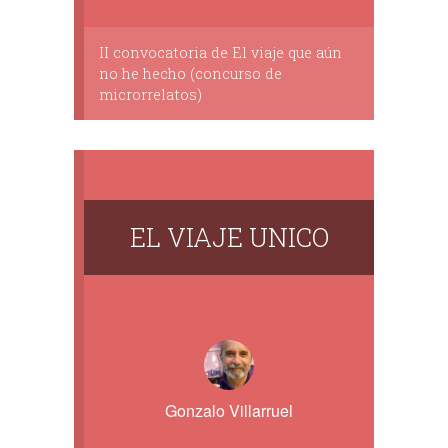
II convocatoria de El viaje que aún
no he hecho (concurso de
microrrelatos)
EL VIAJE UNICO
Gonzalo Villarruel