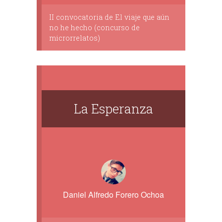
II convocatoria de El viaje que aún
no he hecho (concurso de
microrrelatos)
La Esperanza
Daniel Alfredo Forero Ochoa