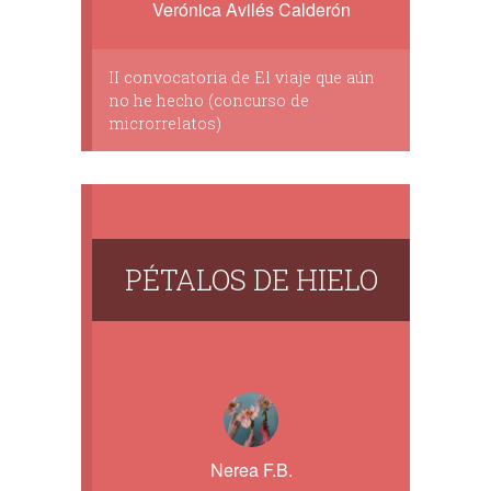
Verónica Avilés Calderón
II convocatoria de El viaje que aún
no he hecho (concurso de
microrrelatos)
PÉTALOS DE HIELO
Nerea F.B.