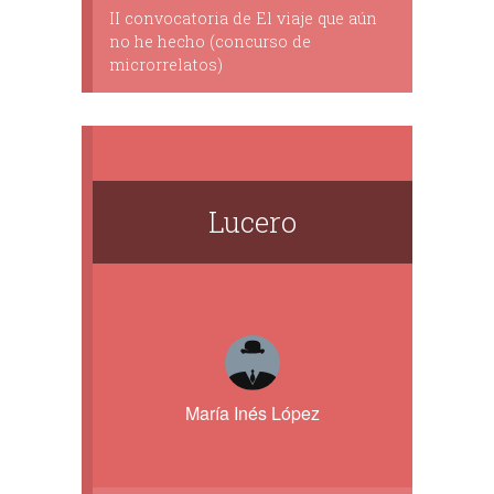
II convocatoria de El viaje que aún
no he hecho (concurso de
microrrelatos)
Lucero
María Inés López