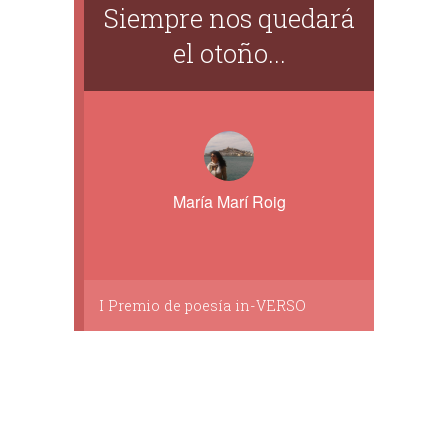
Siempre nos quedará
el otoño...
María Marí Roig
I Premio de poesía in-VERSO