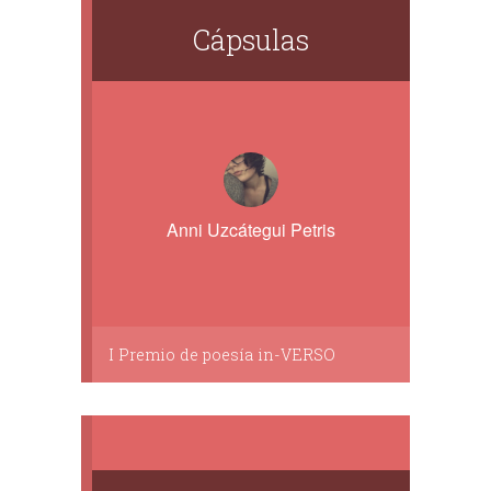
Cápsulas
Anni Uzcátegui Petris
I Premio de poesía in-VERSO