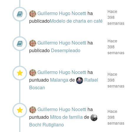
Hace
Guillermo Hugo Nocetti
ha
398
publicado
​Modelo de charla en café
semanas
Hace
Guillermo Hugo Nocetti
ha
398
publicado
Desempleado
semanas
Guillermo Hugo Nocetti
ha
Hace
puntuado
Malanga
de
Rafael
398
semanas
Boscan
Guillermo Hugo Nocetti
ha
Hace
puntuado
Mitos de familia
de
398
semanas
Bochi Rutigliano