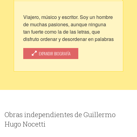
Viajero, músico y escritor. Soy un hombre
de muchas pasiones, aunque ninguna
tan fuerte como la de las letras, que
disfruto ordenar y desordenar en palabras
y metáforas de las mas rebuscadas y
absurdas, así como comparaciones y
EXPANDIR BIOGRAFÍA
desestructuraciones lingüísticas y
neologismos inventados.
Solo para satisfacer esta pasión, narro
mis aventuras en un blog narrativo
llamado
http://errarnoeserrar.blogspot.com que les
invito si gustan, a leer.
Obras independientes de Guillermo
Hugo Nocetti