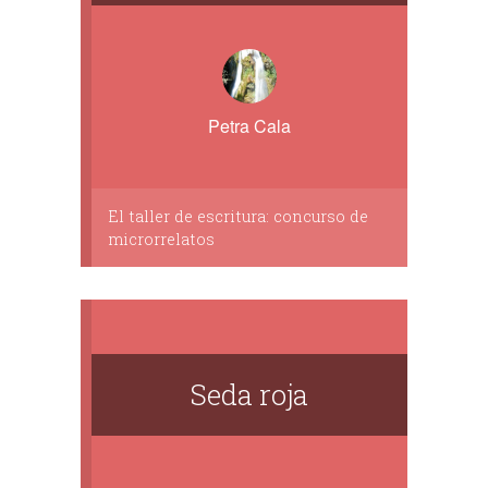
Petra Cala
El taller de escritura: concurso de
microrrelatos
Seda roja