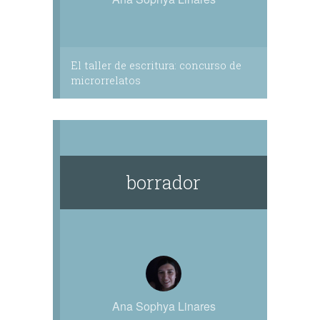
El taller de escritura: concurso de
microrrelatos
borrador
Ana Sophya Linares