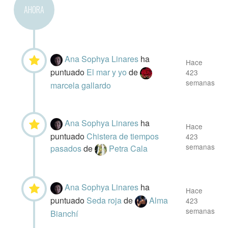
AHORA
Ana Sophya Linares
ha
Hace
puntuado
El mar y yo
de
423
semanas
marcela gallardo
Ana Sophya Linares
ha
Hace
puntuado
Chistera de tiempos
423
semanas
pasados
de
Petra Cala
Ana Sophya Linares
ha
Hace
puntuado
Seda roja
de
Alma
423
semanas
Bianchí