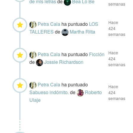
de mis letras
de
Bea Lo Be
semanas
Hace
Petra Cala
ha puntuado
LOS
424
TALLERES
de
Martha Ritta
semanas
Hace
Petra Cala
ha puntuado
Ficción
424
de
Jossie Richardson
semanas
Petra Cala
ha puntuado
Hace
Sabueso indómito.
de
Roberto
424
semanas
Ulaje