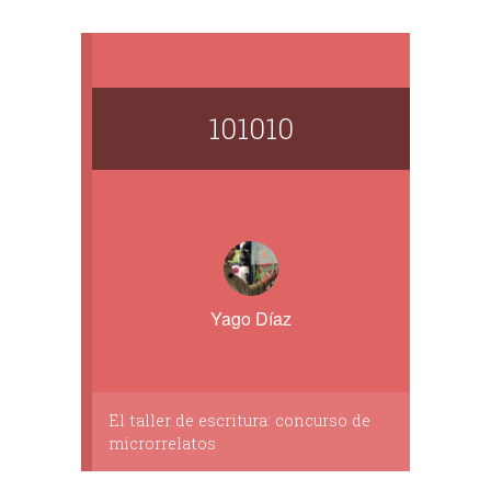
101010
Yago Díaz
El taller de escritura: concurso de
microrrelatos