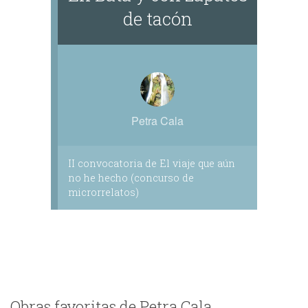
de tacón
Petra Cala
II convocatoria de El viaje que aún
no he hecho (concurso de
microrrelatos)
Obras favoritas de Petra Cala