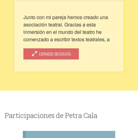
Junto con mi pareja hemos creado una
asociación teatral. Gracias a esta
inmersión en el mundo del teatro he
comenzado a escribir textos teatrales, a
poderlos representar y a disfrutar de
verlos en escena. También he escrito un
EXPANDIR BIOGRAFÍA
libro que ahora está con una editorial de
Castellón, el libro se llama "Sakti". En la
actualidad continúo escribiendo, tanto
teatro como novela, así como algún
cuento para niños a nivel escolar, sobre
el siglo de Oro y Blasco Ibáñez.
Participaciones de Petra Cala