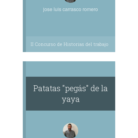
jose luis carrasco romero
II Concurso de Historias del trabajo
Patatas "pegás" de la
yaya