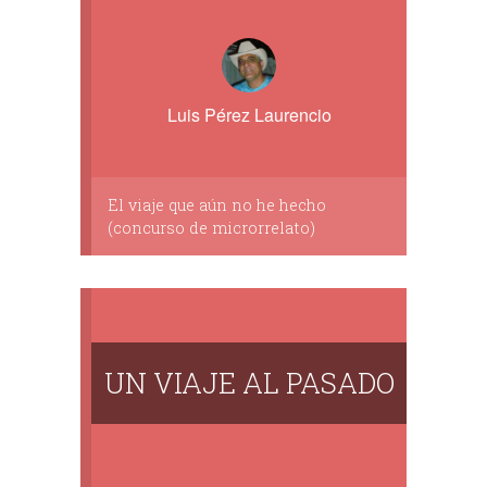
Luis Pérez Laurencio
El viaje que aún no he hecho
(concurso de microrrelato)
UN VIAJE AL PASADO