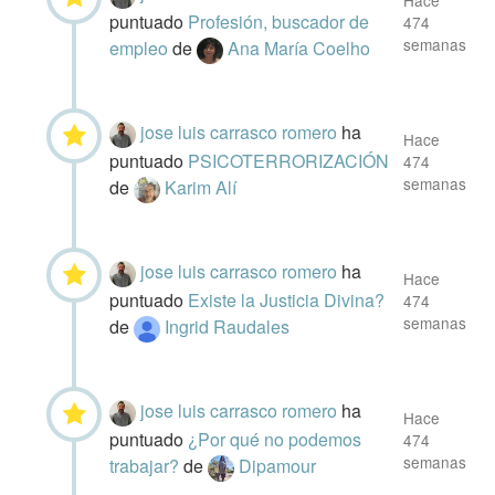
Hace
puntuado
Profesión, buscador de
474
semanas
empleo
de
Ana María Coelho
jose luis carrasco romero
ha
Hace
puntuado
PSICOTERRORIZACIÓN
474
semanas
de
Karim Alí
jose luis carrasco romero
ha
Hace
puntuado
Existe la Justicia Divina?
474
semanas
de
Ingrid Raudales
jose luis carrasco romero
ha
Hace
puntuado
¿Por qué no podemos
474
semanas
trabajar?
de
Dipamour