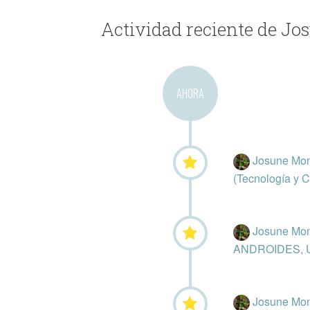
Actividad reciente de Jo
AHORA
Josune Mon
(Tecnología y C
Josune Mon
ANDROIDES, UN
Josune Mon