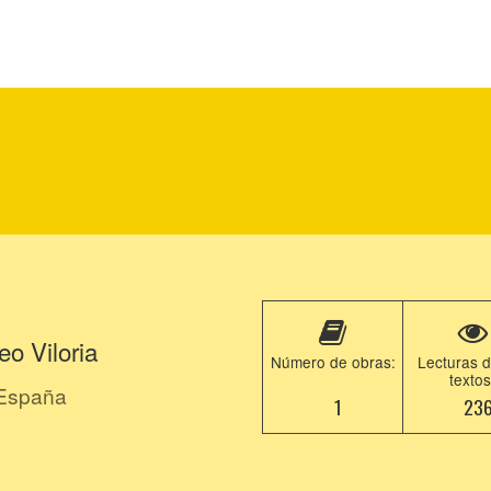
o Viloria
Número de obras:
Lecturas d
textos
 España
1
23