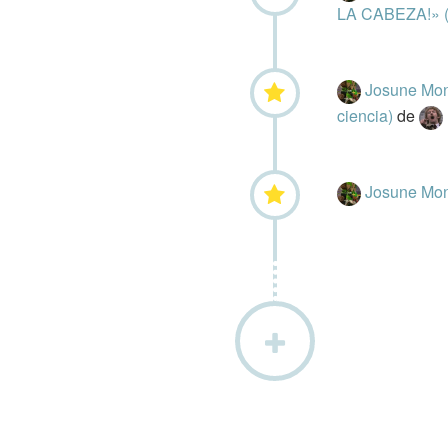
LA CABEZA!» 
Josune Mon
ciencia)
de
Josune Mon