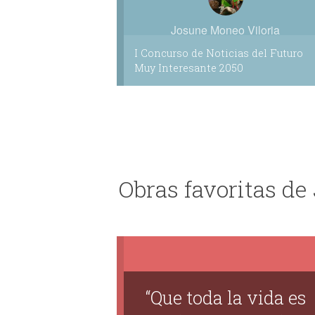
Josune Moneo Viloria
I Concurso de Noticias del Futuro
Muy Interesante 2050
Obras favoritas de
“Que toda la vida es