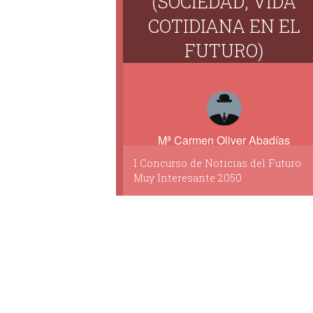
(SOCIEDAD; VIDA
COTIDIANA EN EL
FUTURO)
Mª Carmen Oliver Abadías
I Concurso de Noticias del Futuro
Muy Interesante 2050