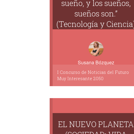
sueño, y los sueños,
sueños son.”
(Tecnología y Ciencia
Susana Bózquez
I Concurso de Noticias del Futuro
Muy Interesante 2050
EL NUEVO PLANETA