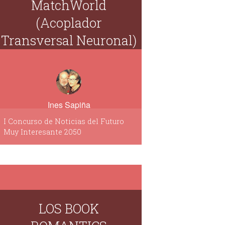
MatchWorld
(Acoplador
Transversal Neuronal)
Ines Sapiña
I Concurso de Noticias del Futuro
Muy Interesante 2050
LOS BOOK