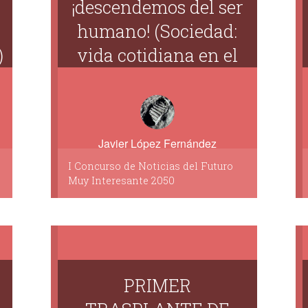
¡descendemos del ser
humano! (Sociedad:
)
vida cotidiana en el
futuro)
Javier López Fernández
I Concurso de Noticias del Futuro
Muy Interesante 2050
PRIMER