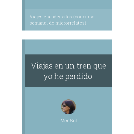
Viajes encadenados (concurso
semanal de microrrelatos)
Viajas en un tren que
yo he perdido.
Mer Sol