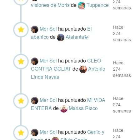
274
visiones de Moris
de
Tuppence
semanas
Hace
Mer Sol
ha puntuado
El
274
abanico
de
Atalanta💫
semanas
Mer Sol
ha puntuado
CLEO
Hace
CONTRA GOLIAT
de
Antonio
274
semanas
Linde Navas
Hace
Mer Sol
ha puntuado
MI VIDA
274
ENTERA
de
Marisa Risco
semanas
Hace
Mer Sol
ha puntuado
Genio y
274
figura
de
Silvia Canto