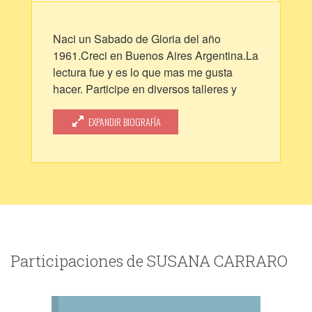
Naci un Sabado de Gloria del año
1961.Creci en Buenos Aires Argentina.La
lectura fue y es lo que mas me gusta
hacer. Participe en diversos talleres y
varios centros culturales y bibliotecas.
Trabaje mucho y termone una novela
EXPANDIR BIOGRAFÍA
"Huaqueros" mi gran orgullo. Tengo una
hija llamada Ayelen. Soy dueña de una
gran imaginacion, paso mas tiempo
volando que caminando sobre la
realidad.
Participaciones de SUSANA CARRARO